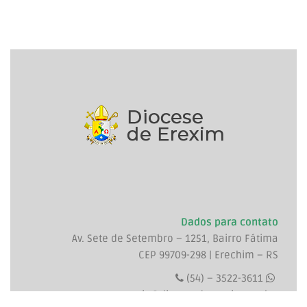
Dados para contato
Av. Sete de Setembro – 1251, Bairro Fátima
CEP 99709-298 | Erechim – RS
(54) – 3522-3611
curia@diocesedeerexim.org.br