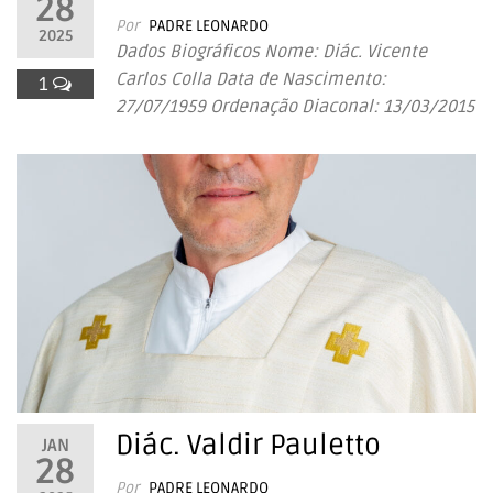
28
Por
PADRE LEONARDO
2025
Dados Biográficos Nome: Diác. Vicente
Carlos Colla Data de Nascimento:
1
27/07/1959 Ordenação Diaconal: 13/03/2015
Diác. Valdir Pauletto
JAN
28
Por
PADRE LEONARDO