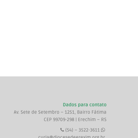
Dados para contato
Av. Sete de Setembro – 1251, Bairro Fátima
CEP 99709-298 | Erechim – RS
(54) – 3522-3611
curia@diocesedeerexim.org.br