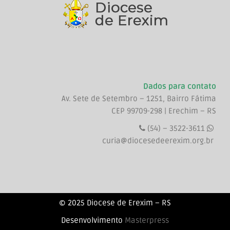
Dados para contato
Av. Sete de Setembro – 1251, Bairro Fátima
CEP 99709-298 | Erechim – RS
(54) – 3522-3611
curia@diocesedeerexim.org.br
© 2025 Diocese de Erexim – RS
Desenvolvimento
Masterpress