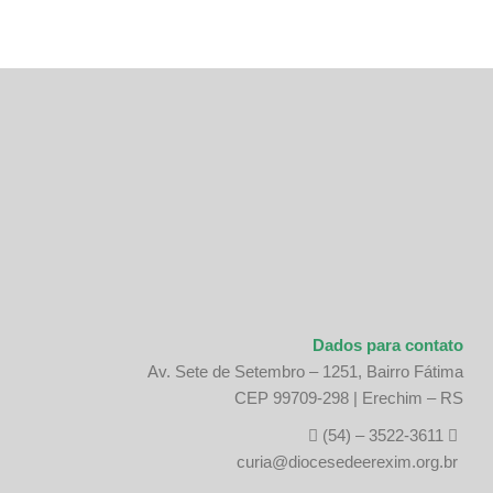
Dados para contato
Av. Sete de Setembro – 1251, Bairro Fátima
CEP 99709-298 | Erechim – RS
(54) – 3522-3611
curia@diocesedeerexim.org.br