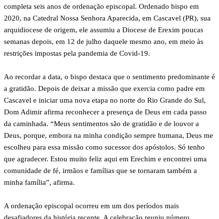
completa seis anos de ordenação episcopal. Ordenado bispo em
2020, na Catedral Nossa Senhora Aparecida, em Cascavel (PR), sua
arquidiocese de origem, ele assumiu a Diocese de Erexim poucas
semanas depois, em 12 de julho daquele mesmo ano, em meio às
restrições impostas pela pandemia de Covid-19.
Ao recordar a data, o bispo destaca que o sentimento predominante é
a gratidão. Depois de deixar a missão que exercia como padre em
Cascavel e iniciar uma nova etapa no norte do Rio Grande do Sul,
Dom Adimir afirma reconhecer a presença de Deus em cada passo
da caminhada. “Meus sentimentos são de gratidão e de louvor a
Deus, porque, embora na minha condição sempre humana, Deus me
escolheu para essa missão como sucessor dos apóstolos. Só tenho
que agradecer. Estou muito feliz aqui em Erechim e encontrei uma
comunidade de fé, irmãos e famílias que se tornaram também a
minha família”, afirma.
A ordenação episcopal ocorreu em um dos períodos mais
desafiadores da história recente. A celebração reuniu número