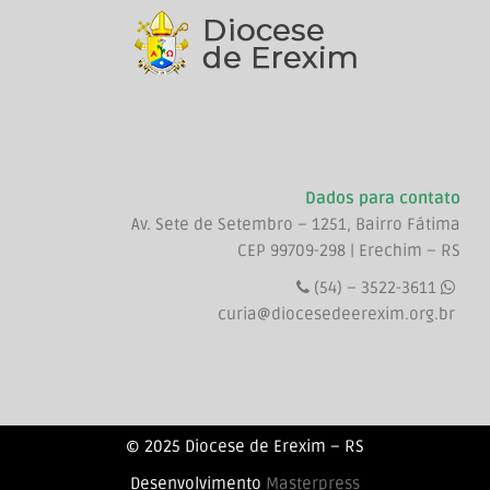
Dados para contato
Av. Sete de Setembro – 1251, Bairro Fátima
CEP 99709-298 | Erechim – RS
(54) – 3522-3611
curia@diocesedeerexim.org.br
© 2025 Diocese de Erexim – RS
Desenvolvimento
Masterpress