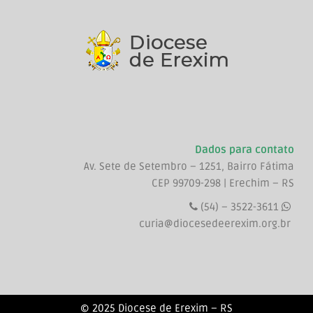
Dados para contato
Av. Sete de Setembro – 1251, Bairro Fátima
CEP 99709-298 | Erechim – RS
(54) – 3522-3611
curia@diocesedeerexim.org.br
© 2025 Diocese de Erexim – RS