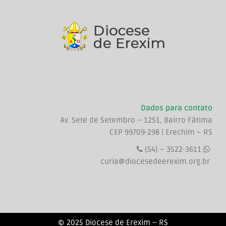
Dados para contato
Av. Sete de Setembro – 1251, Bairro Fátima
CEP 99709-298 | Erechim – RS
(54) – 3522-3611
curia@diocesedeerexim.org.br
© 2025 Diocese de Erexim – RS