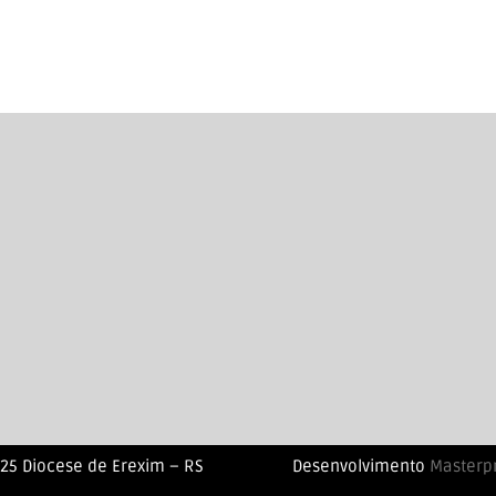
25 Diocese de Erexim – RS
Desenvolvimento
Masterp