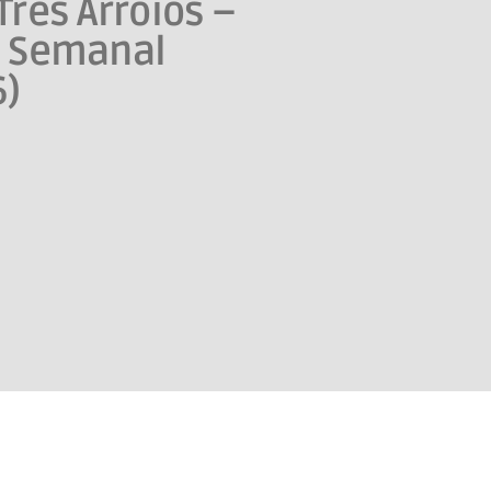
Três Arroios –
o Semanal
6)