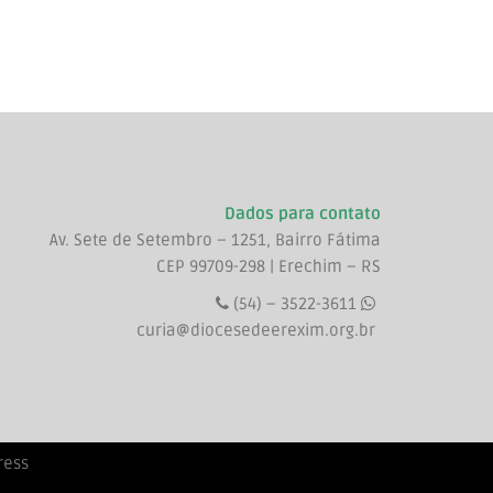
Dados para contato
Av. Sete de Setembro – 1251, Bairro Fátima
CEP 99709-298 | Erechim – RS
(54) – 3522-3611
curia@diocesedeerexim.org.br
ress