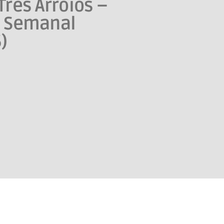
Três Arroios –
o Semanal
)