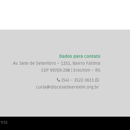
Dados para contato
Av. Sete de Setembro – 1251, Bairro Fátima
CEP 99709-298 | Erechim – RS
(54) – 3522-3611
curia@diocesedeerexim.org.br
ress