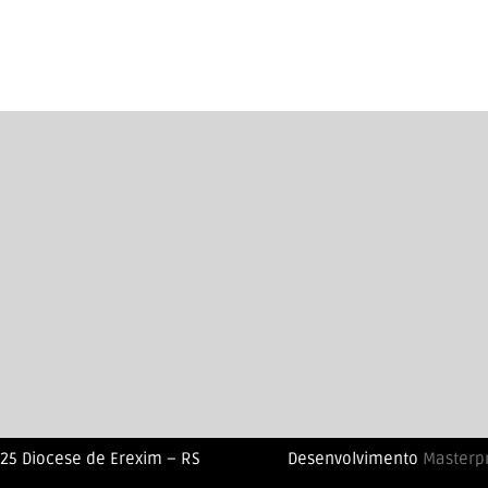
25 Diocese de Erexim – RS
Desenvolvimento
Masterp