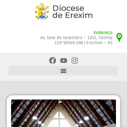
Endereço
Av. Sete de Setembro – 1251, Fátima
CEP 99709-298 | Erechim – RS