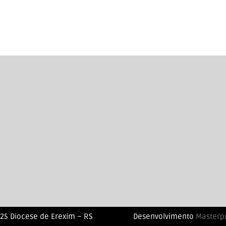
25 Diocese de Erexim – RS
Desenvolvimento
Masterp