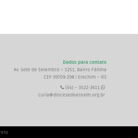
Dados para contato
Av. Sete de Setembro – 1251, Bairro Fátima
CEP 99709-298 | Erechim – RS
(54) – 3522-3611
curia@diocesedeerexim.org.br
ress