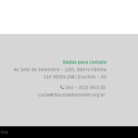
Dados para contato
Av. Sete de Setembro – 1251, Bairro Fátima
CEP 99709-298 | Erechim – RS
(54) – 3522-3611
curia@diocesedeerexim.org.br
ress