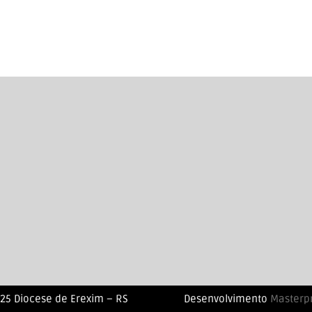
25 Diocese de Erexim – RS
Desenvolvimento
Masterp