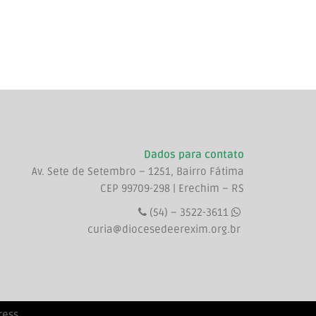
Dados para contato
Av. Sete de Setembro – 1251, Bairro Fátima
CEP 99709-298 | Erechim – RS
(54) – 3522-3611
curia@diocesedeerexim.org.br
ress