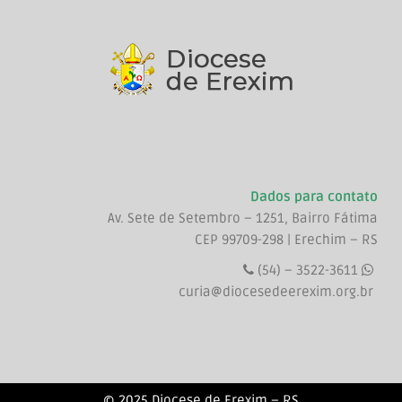
Dados para contato
Av. Sete de Setembro – 1251, Bairro Fátima
CEP 99709-298 | Erechim – RS
(54) – 3522-3611
curia@diocesedeerexim.org.br
© 2025 Diocese de Erexim – RS