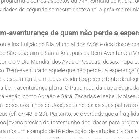
, programa e outros aspectos da 74ª Romaria de N. Sra. 
vidades do segundo semestre deste ano. A próxima reuniã
m-aventurança de quem não perde a espe
iou a instituição do Dia Mundial dos Avós e dos Idosos
a de São Joaquim e Santa Ana, pais da Bem-Aventurada V
corre o V Dia Mundial dos Avós e Pessoas Idosas. Papa 
ico “Bem-aventurado aquele que não perdeu a esperança” (14
 a esperança é, em todas as idades, perene fonte de ale
uma bem-aventurança plena. O Papa recorda que a Sagrad
 salvação, como Abraão e Sara, Zacarias e Isabel, Moisés
 idoso, aos filhos de José, seus netos: as suas palavras
us (cf.
Gn
48, 8-20). Portanto, se é verdade que a fragilid
dos jovens precisa do testemunho dos idosos para projeta
a nós um exemplo de fé e devoção, de virtudes cívicas 