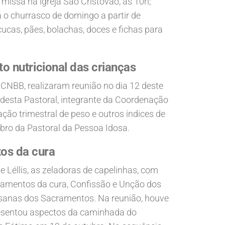
 missa na igreja São Cristóvão, às 10h;
 o churrasco de domingo a partir de
cucas, pães, bolachas, doces e fichas para
 nutricional das crianças
 CNBB, realizaram reunião no dia 12 deste
 desta Pastoral, integrante da Coordenação
ão trimestral de peso e outros índices de
bro da Pastoral da Pessoa Idosa.
tos da cura
e Léllis, as zeladoras de capelinhas, com
acramentos da cura, Confissão e Unção dos
cesanas dos Sacramentos. Na reunião, houve
resentou aspectos da caminhada do