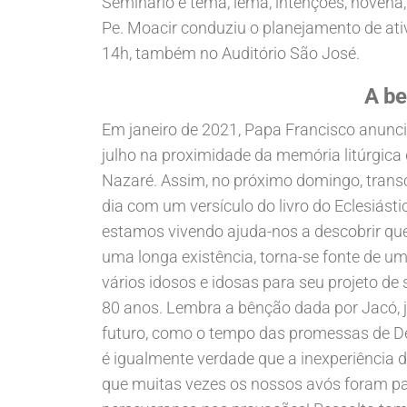
Seminário e tema, lema, intenções, novena
Pe. Moacir conduziu o planejamento de ati
14h, também no Auditório São José.
A be
Em janeiro de 2021, Papa Francisco anunc
julho na proximidade da memória litúrgic
Nazaré. Assim, no próximo domingo, trans
dia com um versículo do livro do Eclesiást
estamos vivendo ajuda-nos a descobrir que
uma longa existência, torna-se fonte de 
vários idosos e idosas para seu projeto de
80 anos. Lembra a bênção dada por Jacó, já
futuro, como o tempo das promessas de De
é igualmente verdade que a inexperiência 
que muitas vezes os nossos avós foram par