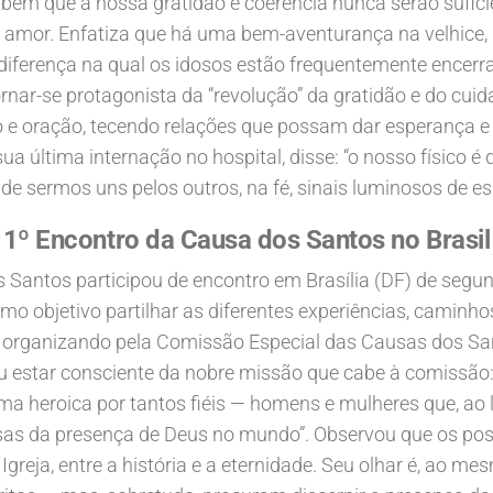
ém que a nossa gratidão e coerência nunca serão sufici
e amor. Enfatiza que há uma bem-aventurança na velhice,
diferença na qual os idosos estão frequentemente encerra
rnar-se protagonista da “revolução” da gratidão e do cuid
io e oração, tecendo relações que possam dar esperança 
ua última internação no hospital, disse: “o nosso físico
 de sermos uns pelos outros, na fé, sinais luminosos de e
1º Encontro da Causa dos Santos no Brasil
antos participou de encontro em Brasília (DF) de segunda-
o objetivo partilhar as diferentes experiências, caminho
oi organizando pela Comissão Especial das Causas dos Sa
 estar consciente da nobre missão que cabe à comissão: 
ma heroica por tantos fiéis — homens e mulheres que, ao 
as da presença de Deus no mundo”. Observou que os post
Igreja, entre a história e a eternidade. Seu olhar é, ao m