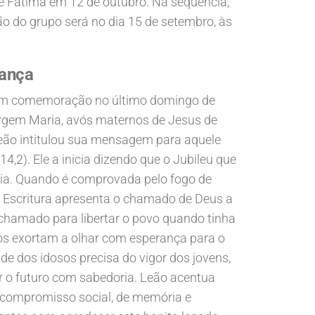
de Fátima em 12 de outubro. Na sequência,
o do grupo será no dia 15 de setembro, às
rança
 com comemoração no último domingo de
irgem Maria, avós maternos de Jesus de
Leão intitulou sua mensagem para aquele
,2). Ele a inicia dizendo que o Jubileu que
gria. Quando é comprovada pelo fogo de
a Escritura apresenta o chamado de Deus a
, chamado para libertar o povo quando tinha
 os exortam a olhar com esperança para o
ade dos idosos precisa do vigor dos jovens,
r o futuro com sabedoria. Leão acentua
e compromisso social, de memória e