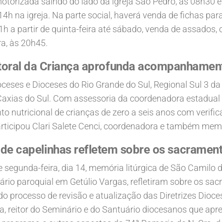
otorizada saindo do lado da igreja São Pedro, às 08h30 e
 na igreja. Na parte social, haverá venda de fichas para
1h a partir de quinta-feira até sábado, venda de assados, 
ra, às 20h45.
toral da Criança aprofunda acompanhamento
ceses e Dioceses do Rio Grande do Sul, Regional Sul 3 da
Caxias do Sul. Com assessoria da coordenadora estadual
utricional de crianças de zero a seis anos com verificaç
articipou Clari Salete Cenci, coordenadora e também mem
de capelinhas refletem sobre os sacramen
 segunda-feira, dia 14, memória litúrgica de São Camilo d
gário paroquial em Getúlio Vargas, refletiram sobre os s
do processo de revisão e atualização das Diretrizes Dio
a, reitor do Seminário e do Santuário diocesanos que ap