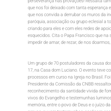
perseverança nas provações! Ressalta tamb
que nos foi deixado com tanta esperança 
que nos convida a derrubar os muros da in
paróquia, associação ou grupo eclesial a to
criando para eles e com eles redes de apo
esquecidos. Cita o Papa Francisco que na s
impedir de amar, de rezar, de nos doarmos,
Um grupo de 70 postuladores da causa dos S
17, na Casa dom Luciano. O evento teve com
processos em curso na Igreja no Brasil. F
Presidente da Comissão da CNBB ressaltou
reconhecimento da santidade vivida de for
vivos do Evangelho e testemunhas luminos
memória, entre o povo de Deus e o juízo da 