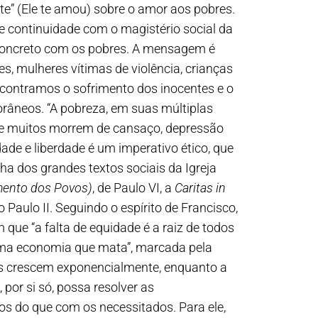
i te” (Ele te amou) sobre o amor aos pobres.
 continuidade com o magistério social da
 concreto com os pobres. A mensagem é
s, mulheres vítimas de violência, crianças
ncontramos o sofrimento dos inocentes e o
râneos. “A pobreza, em suas múltiplas
 e muitos morrem de cansaço, depressão
dade e liberdade é um imperativo ético, que
a dos grandes textos sociais da Igreja
mento dos Povos)
, de Paulo VI, a
Caritas in
 Paulo II. Seguindo o espírito de Francisco,
 que “a falta de equidade é a raiz de todos
 uma economia que mata”, marcada pela
cos crescem exponencialmente, enquanto a
 por si só, possa resolver as
os do que com os necessitados. Para ele,