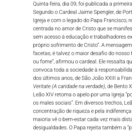
Quinta-feira, dia 09, foi publicada a primei
Segundo o Cardeal Jaime Spengler, de Por
Igreja e com o legado do Papa Francisco,
centrada no amor de Cristo que se manifest
sem acesso à educação e trabalhadores exp
próprio sofrimento de Cristo”. A mensage
facetas, é talvez o maior desafio do nos
ou fome”, afirmou o cardeal. Ele ressalta q
convoca toda a sociedade à responsabilida
dos últimos anos, de São João XXIII a Fra
Veritate (A caridade na verdade)
, de Bento 
Leão XIV retoma o apelo por uma Igreja “po
os males sociais”. Em diversos trechos, 
concentração de riqueza e pela indiferenç
maioria vê o bem-estar cada vez mais distan
desigualdades. O Papa rejeita também a “p