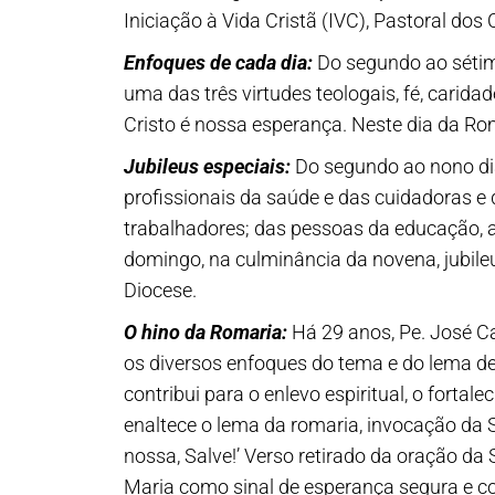
Iniciação à Vida Cristã (IVC), Pastoral do
Enfoques de cada dia:
Do segundo ao sétimo
uma das três virtudes teologais, fé, carida
Cristo é nossa esperança. Neste dia da Ro
Jubileus especiais:
Do segundo ao nono dia
profissionais da saúde e das cuidadoras e
trabalhadores; das pessoas da educação, ar
domingo, na culminância da novena, jubil
Diocese.
O hino da Romaria:
Há 29 anos, Pe. José Ca
os diversos enfoques do tema e do lema de
contribui para o enlevo espiritual, o fort
enaltece o lema da romaria, invocação da S
nossa, Salve!’ Verso retirado da oração da 
Maria como sinal de esperança segura e co