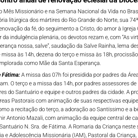
ontro anual de renovação eclesial da Dioce
no Mês Missionário e na Semana Nacional da Vida no Brasil
ria litúrgica dos mártires do Rio Grande do Norte, sua 74
renovação da fé, do seguimento a Cristo, do amor à Igreja
r da indulgência plenária, os devotos rezam e, com “As vir
ança nossa, salve”, saudação da Salve Rainha, lema des
 e missa às 14h, dezena do terço e missa às 18h, prociss
 implorada como Mãe da Santa Esperança.
e Fátima:
A missa das 07h foi presidida por padres da Áre
gram. O terço e a missa das 14h, por padres assessores 
res do Santuário e equipe e outros padres da cidade. A p
Áreas Pastorais com animação de suas respectivas equipe
omo a recitação do terço, a adoração ao Santíssimo e a
ir Antonio Mazali, com animação da equipe central de ca
 Santuário N. Sra. de Fátima. A Romaria da Criança neste 
a e Adolescência Missionária (IAM), Pastoral da Criança,