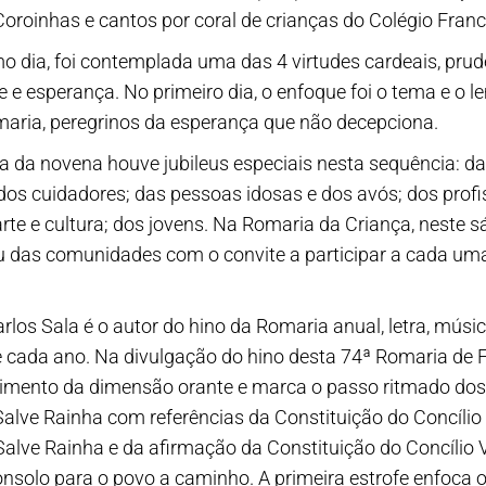
s Coroinhas e cantos por coral de crianças do Colégio Fran
 dia, foi contemplada uma das 4 virtudes cardeais, prudên
de e esperança. No primeiro dia, o enfoque foi o tema e o 
maria, peregrinos da esperança que não decepciona.
 da novena houve jubileus especiais nesta sequência: das
 dos cuidadores; das pessoas idosas e dos avós; dos prof
te e cultura; dos jovens. Na Romaria da Criança, neste sá
eu das comunidades com o convite a participar a cada u
rlos Sala é o autor do hino da Romaria anual, letra, músic
 cada ano. Na divulgação do hino desta 74ª Romaria de 
alecimento da dimensão orante e marca o passo ritmado dos
alve Rainha com referências da Constituição do Concílio V
Salve Rainha e da afirmação da Constituição do Concílio V
nsolo para o povo a caminho. A primeira estrofe enfoca o