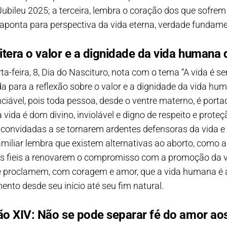
bileu 2025; a terceira, lembra o coração dos que sofrem
aponta para perspectiva da vida eterna, verdade fundamen
eitera o valor e a dignidade da vida human
ta-feira, 8, Dia do Nascituro, nota com o tema “A vida é 
a para a reflexão sobre o valor e a dignidade da vida hu
unciável, pois toda pessoa, desde o ventre materno, é port
 vida é dom divino, inviolável e digno de respeito e prot
ão convidadas a se tornarem ardentes defensoras da vida
amiliar lembra que existem alternativas ao aborto, como 
 os fieis a renovarem o compromisso com a promoção da vi
e proclamem, com coragem e amor, que a vida humana é a
nto desde seu início até seu fim natural.
o XIV: Não se pode separar fé do amor ao