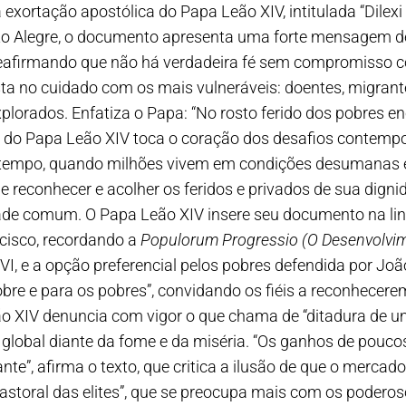
ra exortação apostólica do Papa Leão XIV, intitulada “Dilex
to Alegre, o documento apresenta uma forte mensagem de
 reafirmando que não há verdadeira fé sem compromisso
a no cuidado com os mais vulneráveis: doentes, migrante
lorados. Enfatiza o Papa: “No rosto ferido dos pobres e
m do Papa Leão XIV toca o coração dos desafios contempo
so tempo, quando milhões vivem em condições desumanas
ue reconhecer e acolher os feridos e privados de sua digni
de comum. O Papa Leão XIV insere seu documento na linh
ncisco, recordando a
Populorum Progressio (O Desenvolvi
XVI, e a opção preferencial pelos pobres defendida por João
bre e para os pobres”, convidando os fiéis a reconhecerem
Leão XIV denuncia com vigor o que chama de “ditadura de
a global diante da fome e da miséria. “Os ganhos de pou
te”, afirma o texto, que critica a ilusão de que o mercado,
astoral das elites”, que se preocupa mais com os poderos