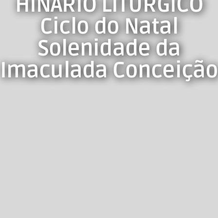
HINÁRIO LITÚRGICO
Ciclo do Natal
Solenidade da
Imaculada Conceição