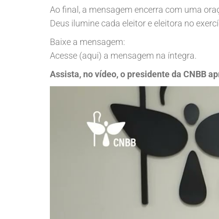
Ao final, a mensagem encerra com uma oraçã
Deus ilumine cada eleitor e eleitora no exer
Baixe a mensagem:
Acesse (
aqui
) a mensagem na íntegra.
Assista, no vídeo, o presidente da CNBB 