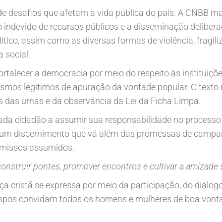
 desafios que afetam a vida pública do país. A CNBB m
o indevido de recursos públicos e a disseminação delibera
tico, assim como as diversas formas de violência, fragili
 social.
rtalecer a democracia por meio do respeito às instituiçõe
smos legítimos de apuração da vontade popular. O texto 
os das urnas e da observância da Lei da Ficha Limpa.
a cada cidadão a assumir sua responsabilidade no proces
 um discernimento que vá além das promessas de campanh
omissos assumidos.
construir pontes, promover encontros e cultivar a amizade 
ça cristã se expressa por meio da participação, do diálog
ispos convidam todos os homens e mulheres de boa vonta