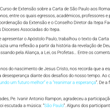
Curso de Extensão sobre a Carta de São Paulo aos Rom
iáconos, entre os quais egressos, acadêmicos, professores e
Coordenação da Extensão e o Conselho Diretor da Itepa F
 Dioceses Associadas do Itepa.
s de apresentar o Apóstolo Paulo, trabalhou o texto da 
, fazia uma reflexão a partir da história da revelação de D
ssando pela Aliança, a Lei, os Profetas… Entre os coment
 anos do nascimento de Jesus Cristo, nos recorda que a e
la desesperança diante dos desafios do nosso tempo. Ao c
ndo um futuro melhor” e a “reanimar a esperança
”. De a
ldades, Pe. Ivanir Antonio Rampon, agradeceu a participa
oi escutada a música: “
São Paulo
”. Alguns dos participan