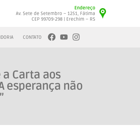
Endereço
Av. Sete de Setembro – 1251, Fátima
CEP 99709-298 | Erechim – RS
IDORIA
CONTATO
 a Carta aos
A esperança não
”