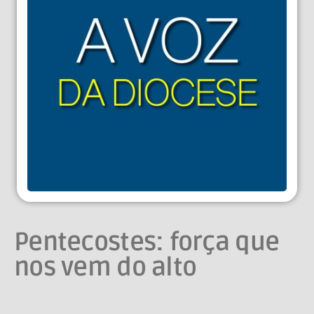
Pentecostes: força que
nos vem do alto